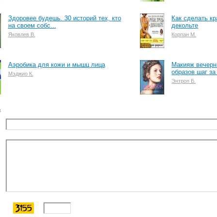
Здоровее будешь. 30 историй тех, кто
Как сделать кр
на своем собс...
декольте
Яковлев В.
Корпан М.
Аэробика для кожи и мышц лица
Макияж вечерн
образов шаг за 
Мэджио К.
Энтроп Б.
в