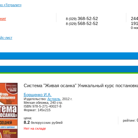
во «Тетралит»
ниг
368-52-52
24
8 (029)
568-52-52
19
8 (029)
0 но
йс-лист
Система "Живая осанка" Уникальный курс постановки
Борщенко И.А.
Издательство:
Астрель
, 2012 г.
Мягкая обложка, 240 стр.
ISBN 978-5-271-40027-8
Формат: 145x215
цена:
рейтинг:
8.2
белорусских рублей
Нет на складе