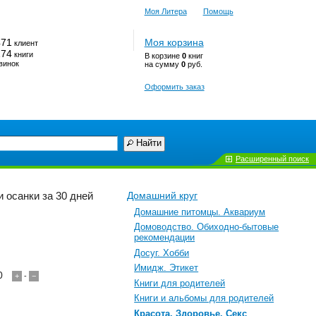
Моя Литера
Помощь
471
Моя корзина
клиент
174
книги
В корзине
0
книг
винок
на сумму
0
руб.
Оформить заказ
Найти
Расширенный поиск
 осанки за 30 дней
Домашний круг
Домашние питомцы. Аквариум
Домоводство. Обиходно-бытовые
рекомендации
Досуг. Хобби
Имидж. Этикет
0
+
-
−
Книги для родителей
Книги и альбомы для родителей
Красота. Здоровье. Секс