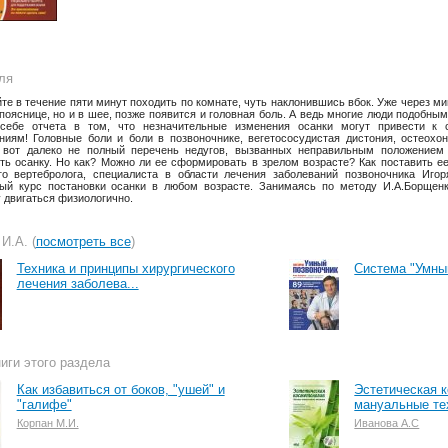
ля
те в течение пяти минут походить по комнате, чуть наклонившись вбок. Уже через ми
 пояснице, но и в шее, позже появится и головная боль. А ведь многие люди подобны
 себе отчета в том, что незначительные изменения осанки могут привести к
ниям! Головные боли и боли в позвоночнике, вегетососудистая дистония, остеохо
 вот далеко не полный перечень недугов, вызванных неправильным положением 
ть осанку. Но как? Можно ли ее сформировать в зрелом возрасте? Как поставить е
го вертебролога, специалиста в области лечения заболеваний позвоночника Иго
ый курс постановки осанки в любом возрасте. Занимаясь по методу И.А.Борщенк
 двигаться физиологично.
И.А. (
посмотреть все
)
Техника и принципы хирургического
Система "Умны
лечения заболева...
иги этого раздела
Как избавиться от боков, "ушей" и
Эстетическая 
"галифе"
мануальные тех
Корпан М.И.
Иванова А.С