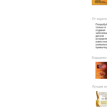
От издате
Попробуй
только в
отдавая
заболева
дисков -
исправля
известно
уникальн
привычку
Борщенко 
Лучшие кн