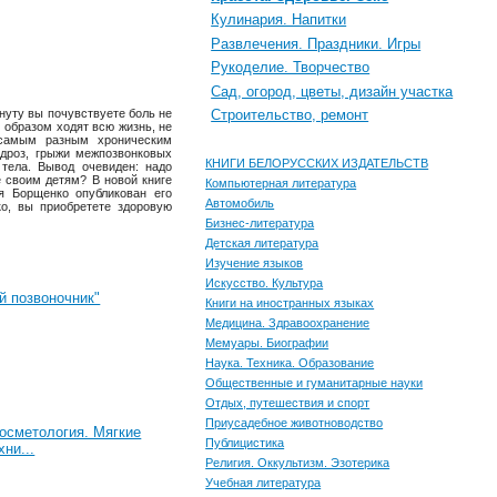
Кулинария. Напитки
Развлечения. Праздники. Игры
Рукоделие. Творчество
Сад, огород, цветы, дизайн участка
Строительство, ремонт
нуту вы почувствуете боль не
м образом ходят всю жизнь, не
 самым разным хроническим
ндроз, грыжи межпозвонковых
КНИГИ БЕЛОРУССКИХ ИЗДАТЕЛЬСТВ
тела. Вывод очевиден: надо
е своим детям? В новой книге
Компьютерная литература
ря Борщенко опубликован его
Автомобиль
о, вы приобретете здоровую
Бизнес-литература
Детская литература
Изучение языков
Искусство. Культура
й позвоночник"
Книги на иностранных языках
Медицина. Здравоохранение
Мемуары. Биографии
Наука. Техника. Образование
Общественные и гуманитарные науки
Отдых, путешествия и спорт
Приусадебное животноводство
косметология. Мягкие
Публицистика
ни...
Религия. Оккультизм. Эзотерика
Учебная литература