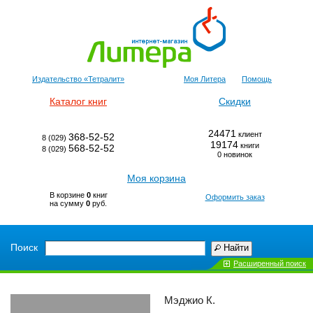
Издательство «Тетралит»
Моя Литера
Помощь
Каталог книг
Скидки
24471
клиент
368-52-52
8 (029)
19174
книги
568-52-52
8 (029)
0 новинок
Моя корзина
В корзине
0
книг
Оформить заказ
на сумму
0
руб.
Поиск
Найти
Расширенный поиск
Мэджио К.