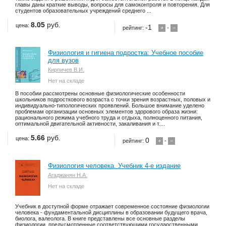
главы даны краткие выводы, вопросы для самоконтроля и повторения. Для
студентов образовательных учреждений среднего ...
8.05
руб.
цена:
-1
рейтинг:
+
-
−
Физиология и гигиена подростка: Учебное пособие
для вузов
Кирпичев В.И.
Нет на складе
В пособии рассмотрены основные физиологические особенности
школьников подросткового возраста с точки зрения возрастных, половых и
индивидуально-типологических проявлений. Большое внимание уделено
проблемам организации основных элементов здорового образа жизни:
рационального режима учебного труда и отдыха, полноценного питания,
оптимальной двигательной активности, закаливания и т....
5.66
руб.
цена:
0
рейтинг:
+
-
−
Физиология человека. Учебник 4-е издание
Агаджанян Н.А.
Нет на складе
Учебник в доступной форме отражает современное состояние физиологии
человека - фундаментальной дисциплины в образовании будущего врача,
биолога, валеолога. В книге представлены все основные разделы
физиологии, предусмотренные соответствующими государственными