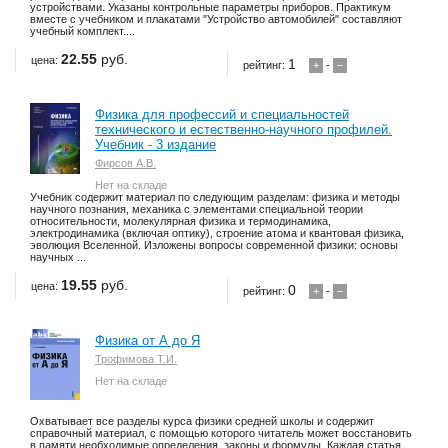
устройствами. Указаны контрольные параметры приборов. Практикум
вместе с учебником и плакатами "Устройство автомобилей" составляют
учебный комплект....
22.55
руб.
цена:
1
рейтинг:
+
-
−
Физика для профессий и специальностей
технического и естественно-научного профилей.
Учебник - 3 издание
Фирсов А.В.
Нет на складе
Учебник содержит материал по следующим разделам: физика и методы
научного познания, механика с элементами специальной теории
относительности, молекулярная физика и термодинамика,
электродинамика (включая оптику), строение атома и квантовая физика,
эволюция Вселенной. Изложены вопросы современной физики: основы
научных ...
19.55
руб.
цена:
0
рейтинг:
+
-
−
Физика от А до Я
Трофимова Т.И.
Нет на складе
Охватывает все разделы курса физики средней школы и содержит
справочный материал, с помощью которого читатель может восстановить
в памяти необходимые определения, законы и формулы. Каждая статья