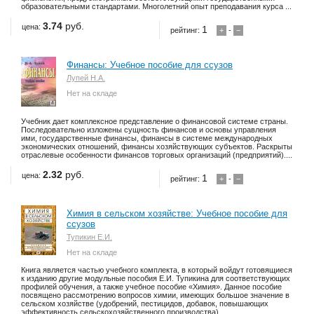
образовательными стандартами. Многолетний опыт преподавания курса ...
3.74
руб.
цена:
1
рейтинг:
+
-
−
Финансы: Учебное пособие для ссузов
Лупей Н.А.
Нет на складе
Учебник дает комплексное представление о финансовой системе страны.
Последовательно изложены сущность финансов и основы управления
ими, государственные финансы, финансы в системе международных
экономических отношений, финансы хозяйствующих субъектов. Раскрыты
отраслевые особенности финансов торговых организаций (предприятий)....
2.32
руб.
цена:
1
рейтинг:
+
-
−
Химия в сельском хозяйстве: Учебное пособие для
ссузов
Тупикин Е.И.
Нет на складе
Книга является частью учебного комплекта, в который войдут готовящиеся
к изданию другие модульные пособия Е.И. Тупикина для соответствующих
профилей обучения, а также учебное пособие «Химия». Данное пособие
посвящено рассмотрению вопросов химии, имеющих большое значение в
сельском хозяйстве (удобрений, пестицидов, добавок, повышающих
эффективность сельскохозяйственного производства)....