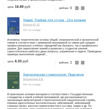
16.89
руб.
цена:
0
рейтинг:
+
-
−
Химия: Учебник для ссузов - 13-е издание
Ерохин Ю. М.
Нет на складе
Изложены теоретические основы общей, неорганической и органической
химии в соответствии с примерной программой по химии для средних
профессиональных учебных заведений как базового, так и профильного
уровня. Для закрепления знаний и развития у студентов умения
самостоятельно работать даны вопросы, упражнения и задачи. Приведены
примеры выполнения заданий....
6.33
руб.
цена:
2
рейтинг:
+
-
−
Хирургическая стоматология. Практикум
Вязьмитина А.В.
Нет на складе
В практикуме изложен материал в соответствии с Государственным
стандартом и новой учебной программой, где рассматривается
организация амбулаторной стоматологической хирургической службы,
клиника одонтогенных воспалительных заболеваний, заболеваний
слюнных желез, височно-нижнечелюстного сустава, травм и др. По
каждому разделу даны контрольные вопросы, задачи или задания в