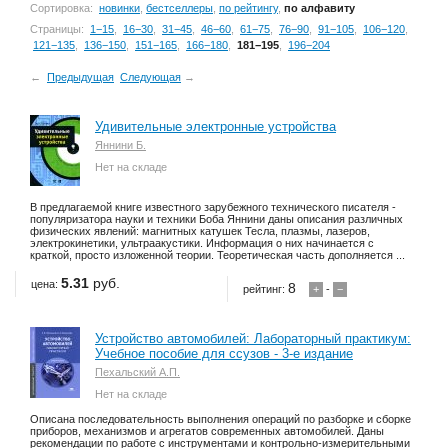
Сортировка:
новинки
,
бестселлеры
,
по рейтингу
,
по алфавиту
Страницы:
1−15
,
16−30
,
31−45
,
46−60
,
61−75
,
76−90
,
91−105
,
106−120
,
121−135
,
136−150
,
151−165
,
166−180
,
181−195
,
196−204
←
Предыдущая
Следующая
→
Удивительные электронные устройства
Яннини Б.
Нет на складе
В предлагаемой книге известного зарубежного технического писателя -
популяризатора науки и техники Боба Яннини даны описания различных
физических явлений: магнитных катушек Тесла, плазмы, лазеров,
электрокинетики, ультраакустики. Информация о них начинается с
краткой, просто изложенной теории. Теоретическая часть дополняется ...
5.31
руб.
цена:
8
рейтинг:
+
-
−
Устройство автомобилей: Лабораторный практикум:
Учебное пособие для ссузов - 3-е издание
Пехальский А.П.
Нет на складе
Описана последовательность выполнения операций по разборке и сборке
приборов, механизмов и агрегатов современных автомобилей. Даны
рекомендации по работе с инструментами и контрольно-измерительными