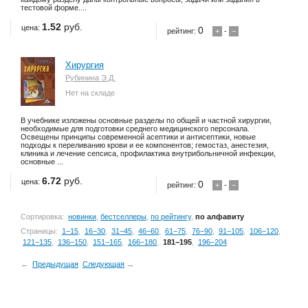
тестовой форме....
1.52
руб.
цена:
0
рейтинг:
+
-
−
Хирургия
Рубинина Э.Д.
Нет на складе
В учебнике изложены основные разделы по общей и частной хирургии,
необходимые для подготовки среднего медицинского персонала.
Освещены принципы современной асептики и антисептики, новые
подходы к переливанию крови и ее компонентов; гемостаз, анестезия,
клиника и лечение сепсиса, профилактика внутрибольничной инфекции,
основные ...
6.72
руб.
цена:
0
рейтинг:
+
-
−
Сортировка:
новинки
,
бестселлеры
,
по рейтингу
,
по алфавиту
Страницы:
1−15
,
16−30
,
31−45
,
46−60
,
61−75
,
76−90
,
91−105
,
106−120
,
121−135
,
136−150
,
151−165
,
166−180
,
181−195
,
196−204
←
Предыдущая
Следующая
→