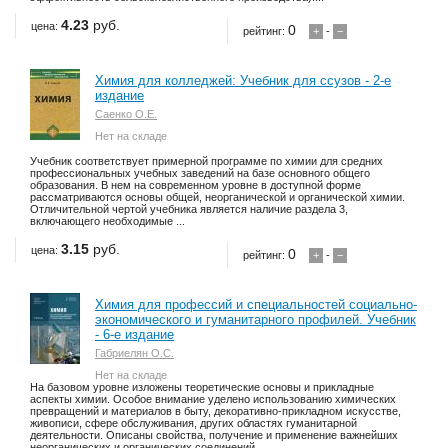
4.23
руб.
цена:
0
рейтинг:
+
-
−
Химия для колледжей: Учебник для ссузов - 2-е
издание
Саенко О.Е.
Нет на складе
Учебник соответствует примерной программе по химии для средних
профессиональных учебных заведений на базе основного общего
образования. В нем на современном уровне в доступной форме
рассматриваются основы общей, неорганической и органической химии.
Отличительной чертой учебника является наличие раздела 3,
включающего необходимые ...
3.15
руб.
цена:
0
рейтинг:
+
-
−
Химия для профессий и специальностей социально-
экономического и гуманитарного профилей. Учебник
- 6-е издание
Габриелян О.С.
Нет на складе
На базовом уровне изложены теоретические основы и прикладные
аспекты химии. Особое внимание уделено использованию химических
превращений и материалов в быту, декоративно-прикладном искусстве,
живописи, сфере обслуживания, других областях гуманитарной
деятельности. Описаны свойства, получение и применение важнейших
неорганических и органических соединений....