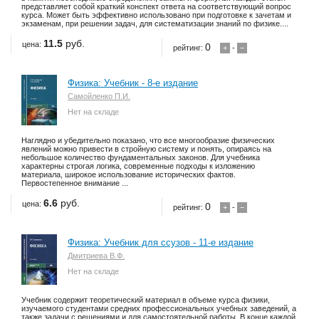
представляет собой краткий конспект ответа на соответствующий вопрос
курса. Может быть эффективно использовано при подготовке к зачетам и
экзаменам, при решении задач, для систематизации знаний по физике....
11.5
руб.
цена:
0
рейтинг:
+
-
−
Физика: Учебник - 8-е издание
Самойленко П.И.
Нет на складе
Наглядно и убедительно показано, что все многообразие физических
явлений можно привести в стройную систему и понять, опираясь на
небольшое количество фундаментальных законов. Для учебника
характерны строгая логика, современные подходы к изложению
материала, широкое использование исторических фактов.
Первостепенное внимание ...
6.6
руб.
цена:
0
рейтинг:
+
-
−
Физика: Учебник для ссузов - 11-е издание
Дмитриева В.Ф.
Нет на складе
Учебник содержит теоретический материал в объеме курса физики,
изучаемого студентами средних профессиональных учебных заведений, а
также задачи с решениями и для самостоятельной работы. В конце каждой