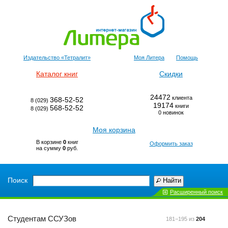
Издательство «Тетралит»
Моя Литера
Помощь
Каталог книг
Скидки
24472
клиента
368-52-52
8 (029)
19174
книги
568-52-52
8 (029)
0 новинок
Моя корзина
В корзине
0
книг
Оформить заказ
на сумму
0
руб.
Поиск
Найти
Расширенный поиск
Студентам ССУЗов
181−195 из
204