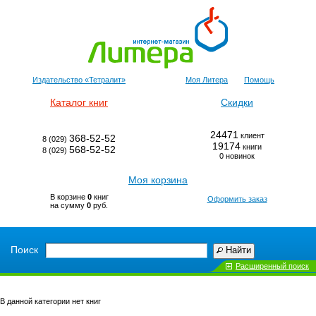
Издательство «Тетралит»
Моя Литера
Помощь
Каталог книг
Скидки
24471
клиент
368-52-52
8 (029)
19174
книги
568-52-52
8 (029)
0 новинок
Моя корзина
В корзине
0
книг
Оформить заказ
на сумму
0
руб.
Поиск
Найти
Расширенный поиск
В данной категории нет книг