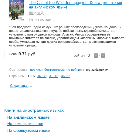
The Call of the Wild Зов предков: Книга для чтения
на английском языке
Лондон Д.
Нет на складе
"Зов предков" - одно из лучших ранних произведений Джека Лондона. В
повести рассказывается о судьбе собаки, вынужденной выживать в
условиях суровой дикой природы Аляски. Автор сосредотачивает
внимание читателя на законе, управляющем животным миром: выживает
особь, умеющая лучше других приспосабливаться к изменяющимся
условиям среды....
0.71
руб.
цена:
3
рейтинг:
+
-
−
Сортировка:
новинки
,
бестселлеры
,
по рейтингу
,
по алфавиту
Страницы:
1−15
,
16−30
,
31−45
,
46−52
Следующая
→
Книги на иностранных языках
На английском языке
На немецком языке
На французском языке