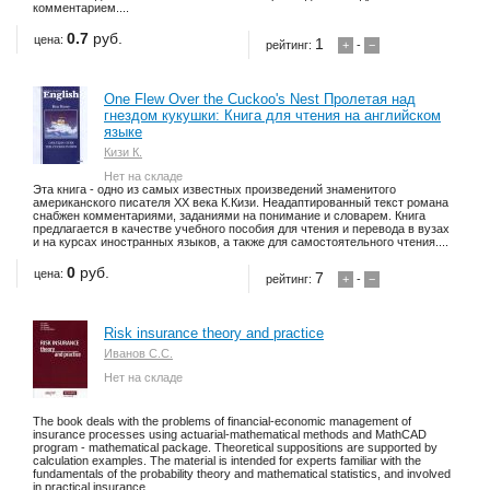
комментарием....
0.7
руб.
цена:
1
рейтинг:
+
-
−
One Flew Over the Cuckoo's Nest Пролетая над
гнездом кукушки: Книга для чтения на английском
языке
Кизи К.
Нет на складе
Эта книга - одно из самых известных произведений знаменитого
американского писателя XX века К.Кизи. Неадаптированный текст романа
снабжен комментариями, заданиями на понимание и словарем. Книга
предлагается в качестве учебного пособия для чтения и перевода в вузах
и на курсах иностранных языков, а также для самостоятельного чтения....
0
руб.
цена:
7
рейтинг:
+
-
−
Risk insurance theory and practice
Иванов С.С.
Нет на складе
The book deals with the problems of financial-economic management of
insurance processes using actuarial-mathematical methods and MathCAD
program - mathematical package. Theoretical suppositions are supported by
calculation examples. The material is intended for experts familiar with the
fundamentals of the probability theory and mathematical statistics, and involved
in practical insurance....