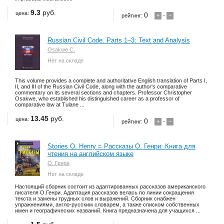
9.3
руб.
цена:
0
рейтинг:
+
-
−
Russian Civil Code. Parts 1–3: Text and Analysis
Osakwe C.
Нет на складе
This volume provides a complete and authoritative English translation of Parts I,
II, and III of the Russian Civil Code, along with the author's comparative
commentary on its several sections and chapters. Professor Christopher
Osakwe, who established his distinguished career as a professor of
comparative law at Tulane ...
13.45
руб.
цена:
0
рейтинг:
+
-
−
Stories O. Henry = Рассказы О. Генри: Книга для
чтения на английском языке
О. Генри
Нет на складе
Настоящий сборник состоит из адаптированных рассказов американского
писателя О.Генри. Адаптация рассказов велась по линии сокращения
текста и замены трудных слов и выражений. Сборник снабжен
упражнениями, англо-русским словарем, а также списком собственных
имен и географических названий. Книга предназначена для учащихся ...