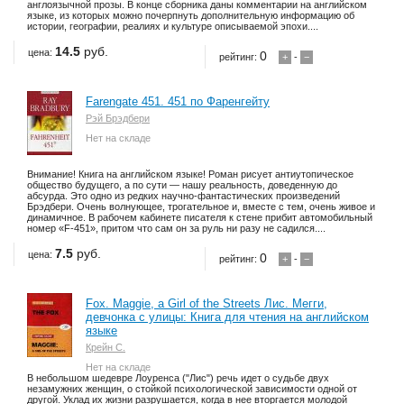
англоязычной прозы. В конце сборника даны комментарии на английском
языке, из которых можно почерпнуть дополнительную информацию об
истории, географии, реалиях и культуре описываемой эпохи....
14.5
руб.
цена:
0
рейтинг:
+
-
−
Farengate 451. 451 по Фаренгейту
Рэй Брэдбери
Нет на складе
Внимание! Книга на английском языке! Роман рисует антиутопическое
общество будущего, а по сути — нашу реальность, доведенную до
абсурда. Это одно из редких научно-фантастических произведений
Брэдбери. Очень волнующее, трогательное и, вместе с тем, очень живое и
динамичное. В рабочем кабинете писателя к стене прибит автомобильный
номер «F-451», притом что сам он за руль ни разу не садился....
7.5
руб.
цена:
0
рейтинг:
+
-
−
Fox. Maggie, a Girl of the Streets Лис. Мегги,
девчонка с улицы: Книга для чтения на английском
языке
Крейн С.
Нет на складе
В небольшом шедевре Лоуренса ("Лис") речь идет о судьбе двух
незамужних женщин, о стойкой психологической зависимости одной от
другой. Уклад их жизни разрушается, когда в нее вторгается молодой