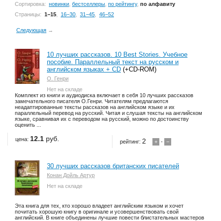
Сортировка:
новинки
,
бестселлеры
,
по рейтингу
,
по алфавиту
Страницы:
1−15
,
16−30
,
31−45
,
46−52
Следующая
→
10 лучших рассказов. 10 Best Stories. Учебное
пособие. Параллельный текст на русском и
английском языках + CD
(+CD-ROM)
О. Генри
Нет на складе
Комплект из книги и аудиодиска включает в себя 10 лучших рассказов
замечательного писателя О.Генри. Читателям предлагаются
неадаптированные тексты рассказов на английском языке и их
параллельный перевод на русский. Читая и слушая тексты на английском
языке, сравнивая их с переводом на русский, можно по достоинству
оценить ...
12.1
руб.
цена:
2
рейтинг:
+
-
−
30 лучших рассказов британских писателей
Конан Дойль Артур
Нет на складе
Эта книга для тех, кто хорошо владеет английским языком и хочет
почитать хорошую книгу в оригинале и усовершенствовать свой
английский. В книге объединены лучшие повести блистательных мастеров