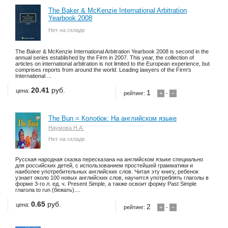
The Baker & McKenzie International Arbitration
Yearbook 2008
Нет на складе
The Baker & McKenzie International Arbitration Yearbook 2008 is second in the
annual series established by the Firm in 2007. This year, the collection of
articles on international arbitration is not limited to the European experience, but
comprises reports from around the world. Leading lawyers of the Firm's
International ...
20.41
руб.
цена:
1
рейтинг:
+
-
−
The Bun = Колобок: На английском языке
Наумова Н.А.
Нет на складе
Русская народная сказка пересказана на английском языке специально
для российских детей, с использованием простейшей грамматики и
наиболее употребительных английских слов. Читая эту книгу, ребенок
узнает около 100 новых английских слов, научится употреблять глаголы в
форме 3-го л. ед. ч. Present Simple, а также освоит форму Past Simple
глагола to run (бежать)....
0.65
руб.
цена:
2
рейтинг:
+
-
−