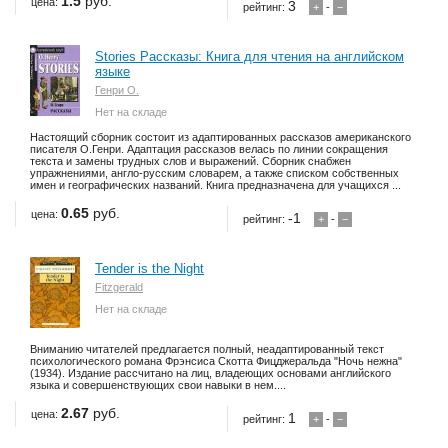
1.5
руб.
цена:
3
рейтинг:
+
-
−
Stories Рассказы: Книга для чтения на английском
языке
Генри О.
Нет на складе
Настоящий сборник состоит из адаптированных рассказов американского
писателя О.Генри. Адаптация рассказов велась по линии сокращения
текста и замены трудных слов и выражений. Сборник снабжен
упражнениями, англо-русским словарем, а также списком собственных
имен и географических названий. Книга предназначена для учащихся ...
0.65
руб.
цена:
-1
рейтинг:
+
-
−
Tender is the Night
Fitzgerald
Нет на складе
Вниманию читателей предлагается полный, неадаптированный текст
психологического романа Фрэнсиса Скотта Фицджеральда "Ночь нежна"
(1934). Издание рассчитано на лиц, владеющих основами английского
языка и совершенствующих свои навыки в нем....
2.67
руб.
цена:
1
рейтинг:
+
-
−