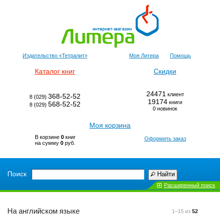
Издательство «Тетралит»
Моя Литера
Помощь
Каталог книг
Скидки
24471
клиент
368-52-52
8 (029)
19174
книги
568-52-52
8 (029)
0 новинок
Моя корзина
В корзине
0
книг
Оформить заказ
на сумму
0
руб.
Поиск
Найти
Расширенный поиск
На английском языке
1−15 из
52