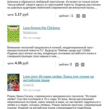
мужчина и образуется любовный треугольник. Исчезает он только после
"неслучайной" смерти одного из персонажей повести. Издание рассчитано
на широкую аудиторию любителей современной англоязычной прозы....
1.17
руб.
цена:
-1
рейтинг:
+
-
−
Love Among the Chickens
Wodehouse
Нет на складе
Вниманию читателей предлагается полный, неадаптированный текст
юмористической повести П.Г. Вудхауза "Любовь среди кур" (1906).
Издание рассчитано на лиц, владеющих основами английского языка и
совершенствующих свои навыки в нем....
4.35
руб.
цена:
0
рейтинг:
+
-
−
Love story История любви: Книга для чтения на
английском языке
Сегал Э.
Нет на складе
Роман Эрика Сигала, современного американского писателя, "История
любви" стал бестселлером в 70-х годах XX века. Автор рассказывает
обыкновенную историю, каких немало в мире, но заставляет задуматься о
любви и о людях, которых любишь. Роман написан простым, современным
языком. Издание на английском языке сопровождается подробным