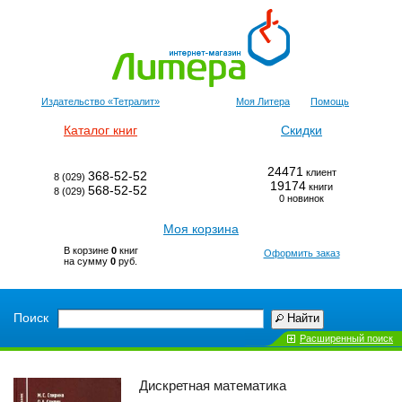
Издательство «Тетралит»
Моя Литера
Помощь
Каталог книг
Скидки
24471
клиент
368-52-52
8 (029)
19174
книги
568-52-52
8 (029)
0 новинок
Моя корзина
В корзине
0
книг
Оформить заказ
на сумму
0
руб.
Поиск
Найти
Расширенный поиск
Дискретная математика