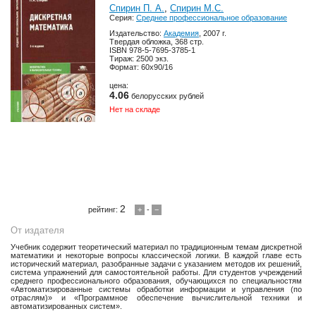
Спирин П. А.
,
Спирин М.С.
Серия:
Среднее профессиональное образование
Издательство:
Академия
, 2007 г.
Твердая обложка, 368 стр.
ISBN 978-5-7695-3785-1
Тираж: 2500 экз.
Формат: 60х90/16
цена:
4.06
белорусских рублей
Нет на складе
2
рейтинг:
+
-
−
От издателя
Учебник содержит теоретический материал по традиционным темам дискретной
математики и некоторые вопросы классической логики. В каждой главе есть
исторический материал, разобранные задачи с указанием методов их решений,
система упражнений для самостоятельной работы. Для студентов учреждений
среднего профессионального образования, обучающихся по специальностям
«Автоматизированные системы обработки информации и управления (по
отраслям)» и «Программное обеспечение вычислительной техники и
автоматизированных систем».