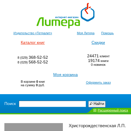
Издательство «Тетралит»
Моя Литера
Помощь
Каталог книг
Скидки
24471
клиент
368-52-52
8 (029)
19174
книги
568-52-52
8 (029)
0 новинок
Моя корзина
В корзине
0
книг
Оформить заказ
на сумму
0
руб.
Поиск
Найти
Расширенный поиск
Христорождественская Л.П.