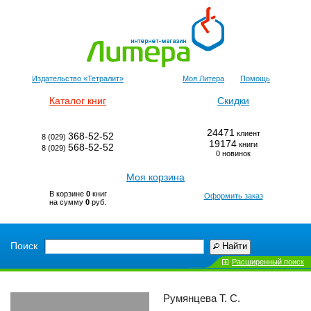
Издательство «Тетралит»
Моя Литера
Помощь
Каталог книг
Скидки
24471
клиент
368-52-52
8 (029)
19174
книги
568-52-52
8 (029)
0 новинок
Моя корзина
В корзине
0
книг
Оформить заказ
на сумму
0
руб.
Поиск
Найти
Расширенный поиск
Румянцева Т. С.