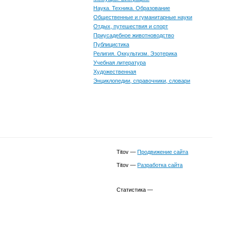
Наука. Техника. Образование
Общественные и гуманитарные науки
Отдых, путешествия и спорт
Приусадебное животноводство
Публицистика
Религия. Оккультизм. Эзотерика
Учебная литература
Художественная
Энциклопедии, справочники, словари
Titov —
Продвижение сайта
Titov —
Разработка сайта
Статистика —