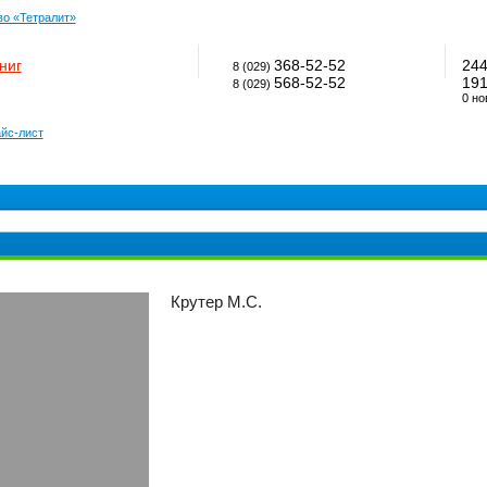
во «Тетралит»
ниг
368-52-52
24
8 (029)
568-52-52
19
8 (029)
0 но
йс-лист
Крутер М.С.