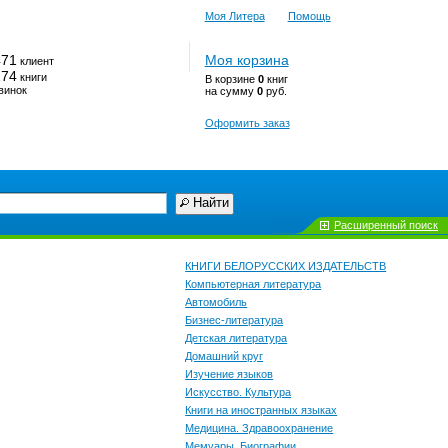
Моя Литера
Помощь
471
Моя корзина
клиент
174
книги
В корзине
0
книг
винок
на сумму
0
руб.
Оформить заказ
Найти
Расширенный поиск
КНИГИ БЕЛОРУССКИХ ИЗДАТЕЛЬСТВ
Компьютерная литература
Автомобиль
Бизнес-литература
Детская литература
Домашний круг
Изучение языков
Искусство. Культура
Книги на иностранных языках
Медицина. Здравоохранение
Мемуары. Биографии