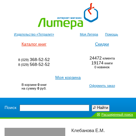
Издательство «Тетралит»
Моя Литера
Помощь
Каталог книг
Скидки
24472
клиента
368-52-52
8 (029)
19174
книги
568-52-52
8 (029)
0 новинок
Моя корзина
В корзине
0
книг
Оформить заказ
на сумму
0
руб.
Поиск
Найти
Расширенный поиск
Клебанова Е.М.