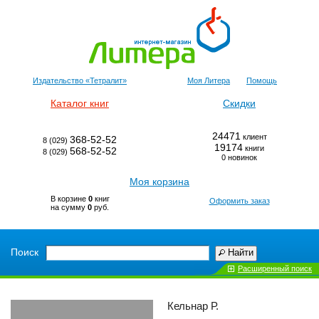
Издательство «Тетралит»
Моя Литера
Помощь
Каталог книг
Скидки
24471
клиент
368-52-52
8 (029)
19174
книги
568-52-52
8 (029)
0 новинок
Моя корзина
В корзине
0
книг
Оформить заказ
на сумму
0
руб.
Поиск
Найти
Расширенный поиск
Кельнар Р.