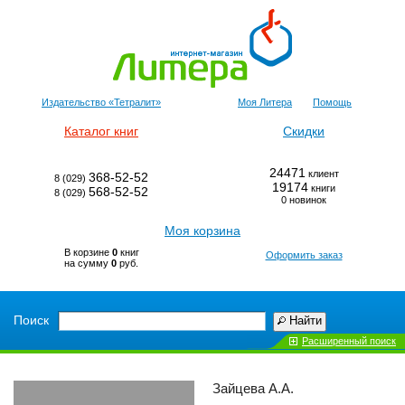
Издательство «Тетралит»
Моя Литера
Помощь
Каталог книг
Скидки
24471
клиент
368-52-52
8 (029)
19174
книги
568-52-52
8 (029)
0 новинок
Моя корзина
В корзине
0
книг
Оформить заказ
на сумму
0
руб.
Поиск
Найти
Расширенный поиск
Зайцева А.А.