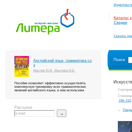
Издательст
Каталог к
Скидки
Скачать пра
Поиск
Английский язык: грамматика со
з
Маслов Ю.В., Маслова М.Е.
Искусств
Пособие позволяет эффективно осуществлять
комплексную тренировку всех грамматических
Сортиров
явлений английского языка. в нем использова
Страниц
196−210
Рассылка
←
Пред
→