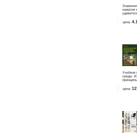
Знаменит
нажатия 
удивител
4.
цена:
Учебное 
среды. И
принципы
12
цена: