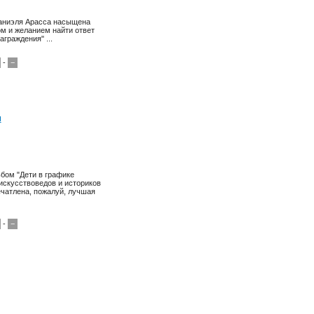
Даниэля Арасса насыщена
м и желанием найти ответ
граждения" ...
-
−
м
ьбом "Дети в графике
искусствоведов и историков
ечатлена, пожалуй, лучшая
-
−