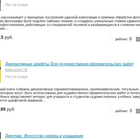
Нет на складе
а рассказывает о принципах построения удачной композиции и приемах обработки фо
во фотографа было подобно тайному знанию, и создавать уникальные снимки удавал
рофессионалов, работающих со специальной техникой и разбирающихся в сложном пр
и....
.5
руб.
0
рейтинг:
+
Декоративные шрифты Для художественно-оформительских работ
Кликушин Г.Ф.
Нет на складе
щей книге собраны декоративные (орнаментированные, каллиграфические, титульные, 
которые могут быть использованы для художественно-оформительских работ в печати,
 Книга представляет интерес для учащихся и студентов художественных учебных завед
ется шрифтовой графикой....
.88
руб.
3
рейтинг:
+
Декупаж: Искусство декора и украшения