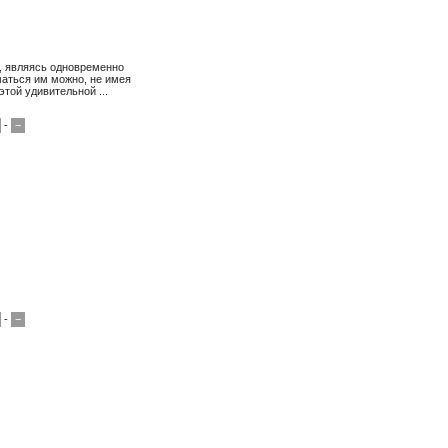
ж, являясь одновременно
маться им можно, не имея
той удивительной ...
-
−
-
−