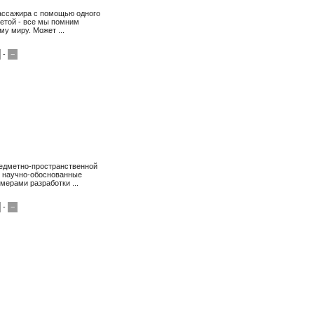
ассажира с помощью одного
етой - все мы помним
у миру. Может ...
-
−
редметно-пространственной
и научно-обоснованные
ерами разработки ...
-
−