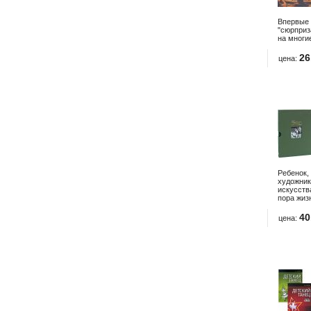
Впервые 
"сюрприз
на многи
26
цена:
Ребенок,
художник
искусств
пора жизн
40
цена: