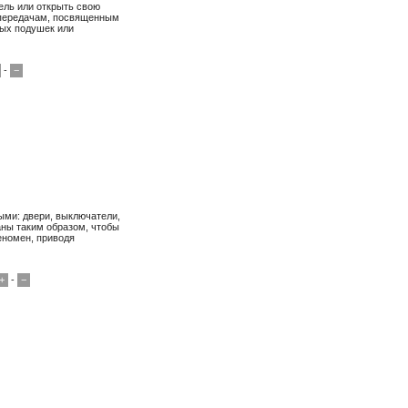
ль или открыть свою
лепередачам, посвященным
ных подушек или
-
−
ыми: двери, выключатели,
аны таким образом, чтобы
еномен, приводя
+
-
−