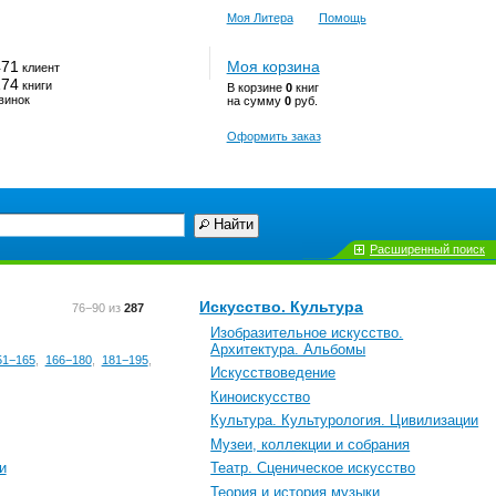
Моя Литера
Помощь
471
Моя корзина
клиент
174
книги
В корзине
0
книг
винок
на сумму
0
руб.
Оформить заказ
Найти
Расширенный поиск
Искусство. Культура
76−90 из
287
Изобразительное искусство.
Архитектура. Альбомы
51−165
,
166−180
,
181−195
,
Искусствоведение
Киноискусство
Культура. Культурология. Цивилизации
Музеи, коллекции и собрания
и
Театр. Сценическое искусство
Теория и история музыки