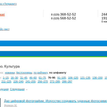
во «Тетралит»
ниг
368-52-52
24
8 (029)
568-52-52
19
8 (029)
0 но
йс-лист
о. Культура
ка:
новинки
,
бестселлеры
,
по рейтингу
,
по алфавиту
ы:
1−15
,
16−30
,
31−45
,
46−60
,
61−75
,
76−90
,
91−105
,
106−120
,
121−135
,
136−150
,
1
,
211−225
,
226−240
,
241−255
,
256−270
,
271−285
,
286−287
ыдущая
Следующая
→
Дао цифровой фотографии. Искусство создавать удачные фотоснимк
Фриман М.