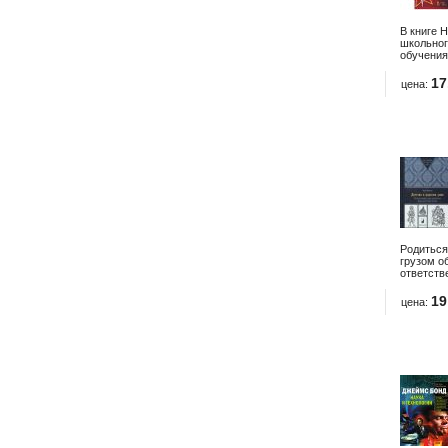
В книге 
школьног
обучения
17
цена:
Родиться
грузом о
ответстве
19
цена: