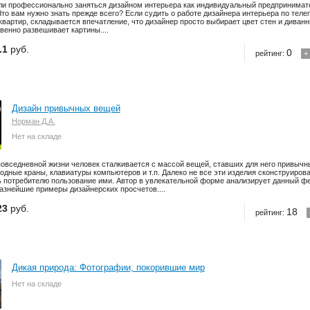
и профессионально заняться дизайном интерьера как индивидуальный предпринимате
Что вам нужно знать прежде всего? Если судить о работе дизайнера интерьера по те
квартир, складывается впечатление, что дизайнер просто выбирает цвет стен и диван
венно развешивает картины....
.1
руб.
0
рейтинг:
+
Дизайн привычных вещей
Норман Д.А.
Нет на складе
повседневной жизни человек сталкивается с массой вещей, ставших для него привычн
одные краны, клавиатуры компьютеров и т.п. Далеко не все эти изделия сконструиров
ь потребителю пользование ими. Автор в увлекательной форме анализирует данный ф
азнейшие примеры дизайнерских просчетов....
23
руб.
18
рейтинг:
Дикая природа: Фотографии, покорившие мир
Нет на складе