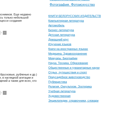
Фотография. Фотоискусство
тоснимков. Еще недавно
КНИГИ БЕЛОРУССКИХ ИЗДАТЕЛЬСТВ
ось только небольшой
оцессе создания
Компьютерная литература
Автомобиль
Бизнес-литература
-
−
Детская литература
Домашний круг
Изучение языков
Книги на иностранных языках
Медицина. Здравоохранение
Мемуары. Биографии
Наука. Техника. Образование
Общественные и гуманитарные науки
Отдых, путешествия и спорт
брусковые, рубленые и др.)
Приусадебное животноводство
 в наглядной агитации и
ений а также для всех, кто
Публицистика
Религия. Оккультизм. Эзотерика
Учебная литература
-
−
Художественная
Энциклопедии, справочники, словари