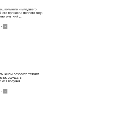
дошкольного и младшего
ного процесса первого года
ноголетний ...
-
−
мом юном возрасте тяжким
раста, ощущать
лет получит ...
-
−