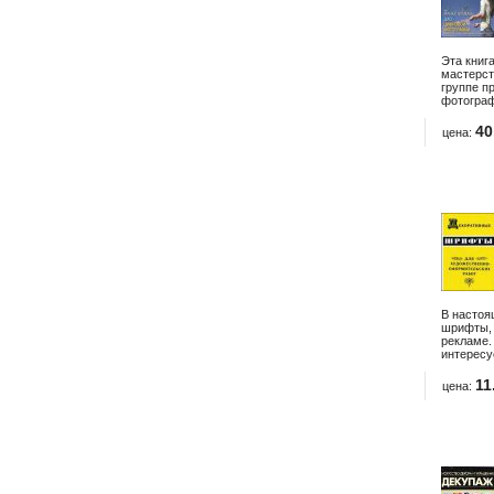
Эта книг
мастерст
группе п
фотографи
40
цена:
В настоя
шрифты, 
рекламе.
интересу
11
цена: