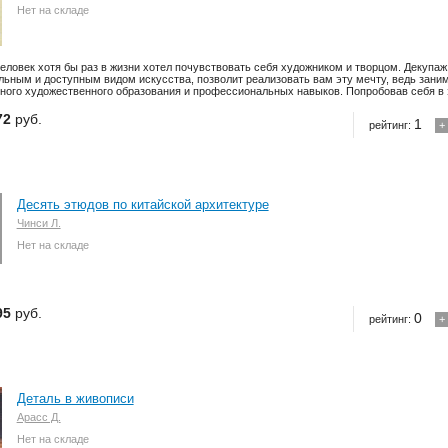
Нет на складе
еловек хотя бы раз в жизни хотел почувствовать себя художником и творцом. Декупа
льным и доступным видом искусства, позволит реализовать вам эту мечту, ведь зани
ного художественного образования и профессиональных навыков. Попробовав себя в э
72
руб.
1
рейтинг:
+
Десять этюдов по китайской архитектуре
Чинси Л.
Нет на складе
95
руб.
0
рейтинг:
+
Деталь в живописи
Арасс Д.
Нет на складе