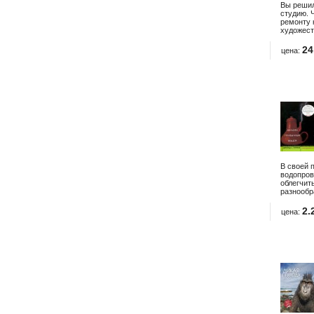
Вы решил
студию. 
ремонту 
художест
24
цена:
В своей 
водопров
облегчит
разнообр
2.
цена: