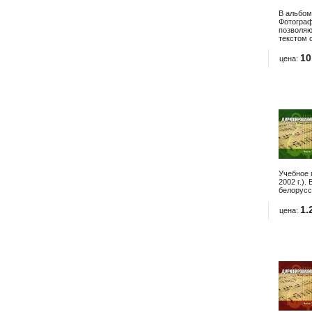
В альбоме
Фотограф
позволяю
текстом 
10
цена:
Учебное 
2002 г.)
белорусс
1.
цена: