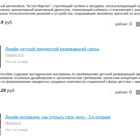
ый автомобиль "Астон Мартин", стреляющий пулями и гвоздями, катапультирующий п
кнопки, миниатюрный реактивный двигатель, помогающий избежать столкновения с рак
ьные технологические решения и устройства, очаровавшие миллионы зрителей по всем
19
руб.
0
рейтинг:
+
Дизайн детской предметной развивающей среды
Грашин А.А.
Нет на складе
пособие содержит методические материалы по проблематике детской развивающей п
зложены основные дизайнерские и эргономические требования, проектная концепция 
 по формированию предметно-средовых комплексов социальной сферы детства с прим
.28
руб.
0
рейтинг:
+
Дизайн интерьера: как открыть свое дело - 3-е издание
Митина Н.
Нет на складе