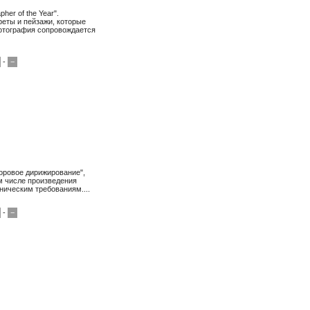
er of the Year".
еты и пейзажи, которые
фотография сопровождается
-
−
оровое дирижирование",
ом числе произведения
ическим требованиям....
-
−