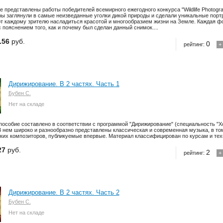
 представлены работы победителей всемирного ежегодного конкурса "Wildlife Photograph
ы заглянули в самые неизведанные уголки дикой природы и сделали уникальные портр
т каждому зрителю насладиться красотой и многообразием жизни на Земле. Каждая 
с пояснением того, как и почему был сделан данный снимок....
.56
руб.
0
рейтинг:
+
Дирижирование. В 2 частях. Часть 1
Бубен C.
Нет на складе
пособие составлено в соответствии с программой "Дирижирование" (специальность "Х
. В нем широко и разнообразно представлены классическая и современная музыка, в т
ких композиторов, публикуемые впервые. Материал классифицирован по курсам и техн
27
руб.
2
рейтинг:
+
Дирижирование. В 2 частях. Часть 2
Бубен C.
Нет на складе