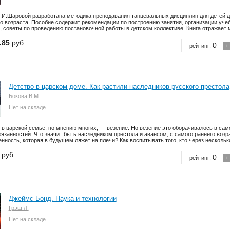
Н.И.Шаровой разработана методика преподавания танцевальных дисциплин для детей 
о возраста. Пособие содержит рекомендации по построению занятия, организации учеб
, советы по проведению постановочной работы в детском коллективе. Книга отражает м
.85
руб.
0
рейтинг:
+
Детство в царском доме. Как растили наследников русского престола
Бокова В.М.
Нет на складе
 в царской семье, по мнению многих, — везение. Но везение это оборачивалось в са
бязанностей. Что значит быть наследником престола и авансом, с самого раннего воз
нность, которая в будущем ляжет на плечи? Как воспитывать того, кто через несколько 
руб.
0
рейтинг:
+
Джеймс Бонд. Наука и технологии
Грэш Л.
Нет на складе