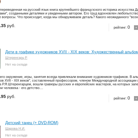
переведенная на русский язык книга крупнейшего французского историка искусства 
ами", созданными деталями и увиденными автором. Его труд вдохновлен любопытство
е вопросы. Что происходит, когда мы обнаруживаем деталь? Какого неожиданного "возна
.35
руб.
0
рейтинг:
+
Дети в графике художников XVII - XIX веков: Художественный альбо
Штеренгарц Р.
Нет на складе
 его окружение, игры, занятия всегда привлекали внимание художников-графиков. В ал
ов XVII - XIX веков", составленный профессором, членом Международной ассоциации 
а Р.Я.Штеренгарцем, вошли гравюры русских и европейских мастеров, на которых зап
и человека - его детство....
.95
руб.
0
рейтинг:
+
Детский танец (+ DVD-ROM)
Шарова Н.И.
Нет на складе