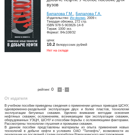
вузов
Билалова Г.М.
,
Билалова Г.А.
Издательство:
Ин-фолио
, 2009 г.
Твердая обложка, 272 стр.
ISBN 978-5-903826-14-8
Тираж: 1000 экз.
Формат: 84x108/32
цена:
10.2
белорусских рублей
Нет на складе
0
рейтинг:
+
-
−
От издателя
В учебном пособии приведены сведения о применении цепных приводов ШСНУ,
одновременно-раздельной эксплуатации двух и более пластов, технологии
эксплуатации битумных скважин. Уделено внимание методам освоения
нефтяных скважин; осложнениям, возникающим при эксплуатации скважин,
оборудованных УЭЦН, ШСНУ и способам борьбы с осложняющими факторами.
Рассмотрены технологии глушения и промывки скважин.
В данном пособии представлены материалы из опыта применения новых
технологий в добыче нефти в условиях ОАО "Татнефть", возможности их
реализации на последней стадии разработки Ромашкинского месторождения.