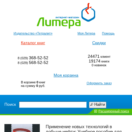
Издательство «Тетралит»
Моя Литера
Помощь
Каталог книг
Скидки
24471
клиент
368-52-52
8 (029)
19174
книги
568-52-52
8 (029)
0 новинок
Моя корзина
В корзине
0
книг
Оформить заказ
на сумму
0
руб.
Поиск
Найти
Расширенный поиск
Применение новых технологий в
добыче нефти: Учебное пособие для