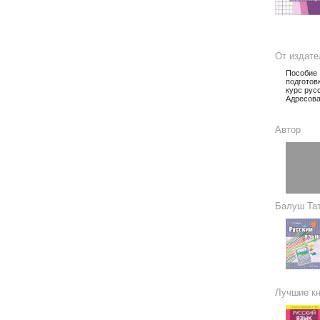
От издате
Пособие 
подготов
курс русс
Адресова
Автор
Балуш Тат
Лучшие кн