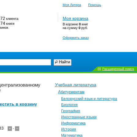
Моя Литера
Помощь
472
Моя корзина
клиента
174
книги
В корзине
0
книг
винок
на сумму
0
руб.
Оформить заказ
Найти
Расширенный поиск
 централизованному
Учебная литература
е
Абитуриентам
Белорусский язык и литература
естить в корзину
Биология
География
Иностранные языки
Информатика
33
+
-
−
История
Математика