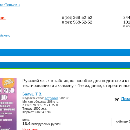
во «Тетралит»
ниг
368-52-52
24
8 (029)
568-52-52
19
8 (029)
0 но
йс-лист
Русский язык в таблицах: пособие для подготовки к
тестированию и экзамену - 4-е издание, стереотипно
Балуш Т.В.
Издательство:
Тетралит
, 2023 г.
Пом
Мягкая обложка, 208 стр.
ISBN 978-985-7171-75-0
Тираж: 1500 экз.
Формат: 60x84 1/16
цена:
рейтинг:
16.4
белорусских рублей
На складе