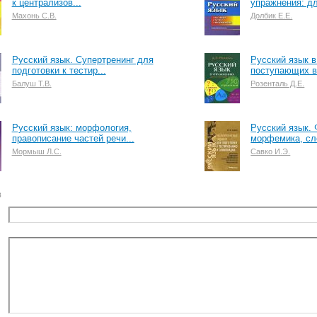
к централизов...
упражнения: дл
Махонь С.В.
Долбик Е.Е.
Русский язык. Супертренинг для
Русский язык 
подготовки к тестир...
поступающих в 
Балуш Т.В.
Розенталь Д.Е.
Русский язык: морфология,
Русский язык. 
правописание частей речи...
морфемика, сло
Мормыш Л.С.
Савко И.Э.
в