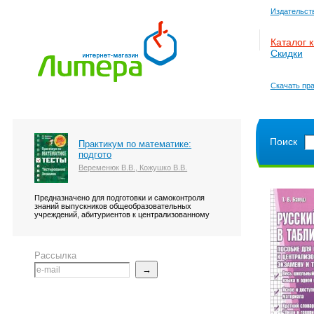
Издательст
Каталог к
Скидки
Скачать пра
Поиск
Практикум по математике:
подгото
Веременюк В.В., Кожушко В.В.
Предназначено для подготовки и самоконтроля
знаний выпускников общеобразовательных
учреждений, абитуриентов к централизованному
Рассылка
→