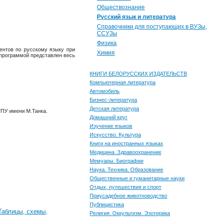
Обществознание
Русский язык и литература
Справочники для поступающих в ВУЗы,
ССУЗы
Физика
ентов по русскому языку при
Химия
 программой представлен весь
КНИГИ БЕЛОРУССКИХ ИЗДАТЕЛЬСТВ
Компьютерная литература
Автомобиль
Бизнес-литература
Детская литература
ГПУ имени М.Танка.
Домашний круг
Изучение языков
Искусство. Культура
Книги на иностранных языках
Медицина. Здравоохранение
Мемуары. Биографии
Наука. Техника. Образование
Общественные и гуманитарные науки
Отдых, путешествия и спорт
Приусадебное животноводство
Публицистика
Таблицы, схемы,
Религия. Оккультизм. Эзотерика