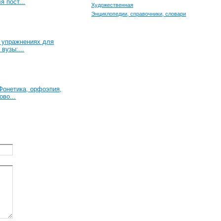
я пост...
Художественная
Энциклопедии, справочники, словари
в упражнениях для
вузы:...
Фонетика, орфоэпия,
во...