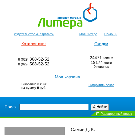
Издательство «Тетралит»
Моя Литера
Помощь
Каталог книг
Скидки
24471
клиент
368-52-52
8 (029)
19174
книги
568-52-52
8 (029)
0 новинок
Моя корзина
В корзине
0
книг
Оформить заказ
на сумму
0
руб.
Поиск
Найти
Расширенный поиск
Самин Д. К.