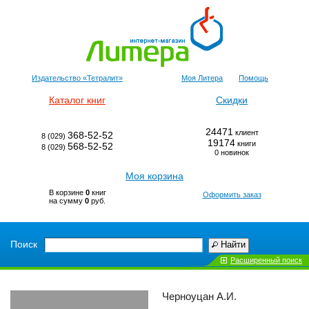
Издательство «Тетралит»
Моя Литера
Помощь
Каталог книг
Скидки
24471
клиент
368-52-52
8 (029)
19174
книги
568-52-52
8 (029)
0 новинок
Моя корзина
В корзине
0
книг
Оформить заказ
на сумму
0
руб.
Поиск
Найти
Расширенный поиск
Черноуцан А.И.