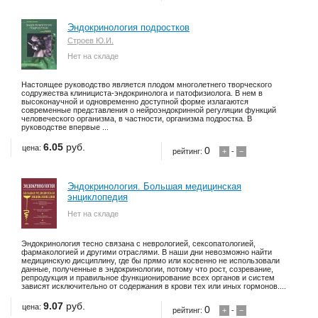
Эндокринология подростков
Строев Ю.И.
Нет на складе
Настоящее руководство является плодом многолетнего творческого
содружества клинициста-эндокринолога и патофизиолога. В нем в
высоконаучной и одновременно доступной форме излагаются
современные представления о нейроэндокринной регуляции функций
человеческого организма, в частности, организма подростка. В
руководстве впервые ...
6.05
руб.
цена:
0
рейтинг:
+
-
−
Эндокринология. Большая медицинская
энциклопедия
Нет на складе
Эндокринология тесно связана с неврологией, сексопатологией,
фармакологией и другими отраслями. В наши дни невозможно найти
медицинскую дисциплину, где бы прямо или косвенно не использовали
данные, полученные в эндокринологии, потому что рост, созревание,
репродукция и правильное функционирование всех органов и систем
зависят исключительно от содержания в крови тех или иных гормонов....
9.07
руб.
цена:
0
рейтинг:
+
-
−