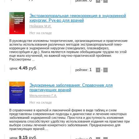
0
рейтинг:
+
-
−
Экстракорпоральная гемокоррекция в эндокринной
хирургии: Рук-во для врачей
Неймарк М.И.
Нет на складе
В руководстве изложены теоретические, организационные и практические
аспекты использования различных методов экстракорпоральной гемо-
коррекции в эндокринной хирургии (гемодиализ, плазмаферез,
гемосорбция и др.). Книга является первым обобщающим трудом по этой
еще мало изученной, но важной научно-практической проблеме.
Рассмотрены ...
4.45
руб.
цена:
1
рейтинг:
+
-
−
Эндокринные заболевания: Справочник для
практикующих врачей
Мельниченко Г.А.
Нет на складе
В справочнике в краткой и лаконичной форме в виде таблиц и схем
представлены современные подходы к диагностике и лечению некоторых
заболеваний эндокринной системы. Простота и доступность изложения
материала способствуют удобству использования издания на практике при
выборе схемы лечения конкретного заболевания. Предназначено для
практикующих врачей....
9.15
руб.
цена: