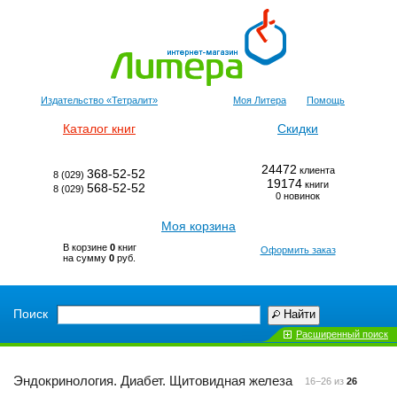
Издательство «Тетралит»
Моя Литера
Помощь
Каталог книг
Скидки
24472
клиента
368-52-52
8 (029)
19174
книги
568-52-52
8 (029)
0 новинок
Моя корзина
В корзине
0
книг
Оформить заказ
на сумму
0
руб.
Поиск
Найти
Расширенный поиск
Эндокринология. Диабет. Щитовидная железа
16−26 из
26