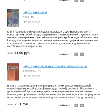
0
рейтинг:
+
-
−
Эндокринология
Лавин Н.
Нет на складе
Книга написана ведущими эндокринологами США, Европы и Азии и
представляет собой сводку современных представлений о диагностике и
лечении эндокринных и метаболических расстройств у детей и взрослых.
Наряду с практическими рекомендациями книга содержит теоретические
сведения об этиологии, патогенезе и наследовании эндокринных и
метаболических нарушений....
11.06
руб.
цена:
3
рейтинг:
+
-
−
Эндокринология мужской половой системы
Устинкина Т.И.
Нет на складе
В книге изложены основные принципы структурно-функциональной
организации мужской половой (репродуктивной) системы. Показано, что
детерминацией дифференцировки гонад первичные половые клетки
инициируют организацию нейрогормональной саморегуляции посредством
гипоталамо-гипофизарно-гонадной цепи взаимосвязей. Представлено, ...
2.91
руб.
цена:
0
рейтинг:
+
-
−