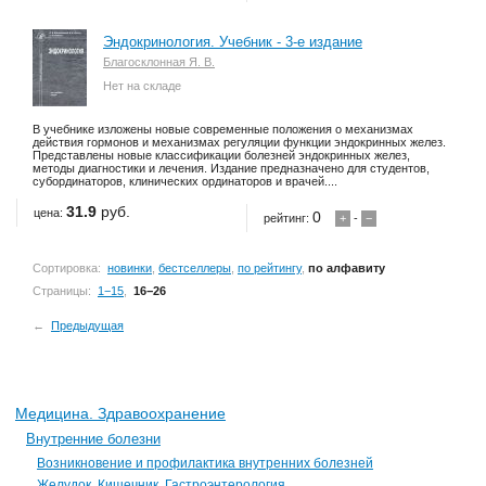
Эндокринология. Учебник - 3-е издание
Благосклонная Я. В.
Нет на складе
В учебнике изложены новые современные положения о механизмах
действия гормонов и механизмах регуляции функции эндокринных желез.
Представлены новые классификации болезней эндокринных желез,
методы диагностики и лечения. Издание предназначено для студентов,
субординаторов, клинических ординаторов и врачей....
31.9
руб.
цена:
0
рейтинг:
+
-
−
Сортировка:
новинки
,
бестселлеры
,
по рейтингу
,
по алфавиту
Страницы:
1−15
,
16−26
←
Предыдущая
Медицина. Здравоохранение
Внутренние болезни
Возникновение и профилактика внутренних болезней
Желудок. Кишечник. Гастроэнтерология