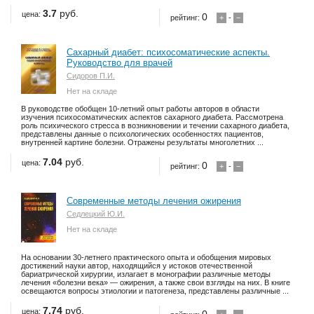
3.7
руб.
цена:
0
рейтинг:
+
-
−
Сахарный диабет: психосоматические аспекты.
Руководство для врачей
Сидоров П.И.
Нет на складе
В руководстве обобщен 10-летний опыт работы авторов в области
изучения психосоматических аспектов сахарного диабета. Рассмотрена
роль психического стресса в возникновении и течении сахарного диабета,
представлены данные о психологических особенностях пациентов,
внутренней картине болезни. Отражены результаты многолетних ...
7.04
руб.
цена:
0
рейтинг:
+
-
−
Современные методы лечения ожирения
Седлецкий Ю.И.
Нет на складе
На основании 30-летнего практического опыта и обобщения мировых
достижений науки автор, находящийся у истоков отечественной
бариатрической хирургии, излагает в монографии различные методы
лечения «болезни века» — ожирения, а также свои взгляды на них. В книге
освещаются вопросы этиологии и патогенеза, представлены различные ...
7.74
руб.
цена: