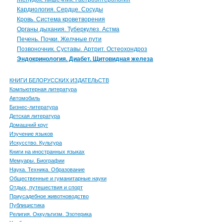
Кардиология. Сердце. Сосуды
Кровь. Система кроветворения
Органы дыхания. Туберкулез. Астма
Печень. Почки. Желчные пути
Позвоночник. Суставы. Артрит. Остеохондроз
Эндокринология. Диабет. Щитовидная железа
КНИГИ БЕЛОРУССКИХ ИЗДАТЕЛЬСТВ
Компьютерная литература
Автомобиль
Бизнес-литература
Детская литература
Домашний круг
Изучение языков
Искусство. Культура
Книги на иностранных языках
Мемуары. Биографии
Наука. Техника. Образование
Общественные и гуманитарные науки
Отдых, путешествия и спорт
Приусадебное животноводство
Публицистика
Религия. Оккультизм. Эзотерика