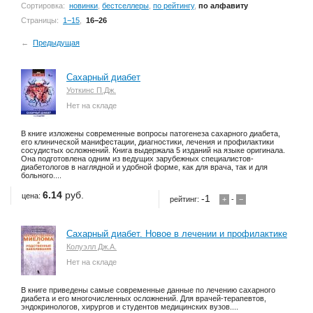
Сортировка:
новинки
,
бестселлеры
,
по рейтингу
,
по алфавиту
Страницы:
1−15
,
16−26
←
Предыдущая
Сахарный диабет
Уоткинс П.Дж.
Нет на складе
В книге изложены современные вопросы патогенеза сахарного диабета,
его клинической манифестации, диагностики, лечения и профилактики
сосудистых осложнений. Книга выдержала 5 изданий на языке оригинала.
Она подготовлена одним из ведущих зарубежных специалистов-
диабетологов в наглядной и удобной форме, как для врача, так и для
больного....
6.14
руб.
цена:
-1
рейтинг:
+
-
−
Сахарный диабет. Новое в лечении и профилактике
Колуэлл Дж.А.
Нет на складе
В книге приведены самые современные данные по лечению сахарного
диабета и его многочисленных осложнений. Для врачей-терапевтов,
эндокринологов, хирургов и студентов медицинских вузов....