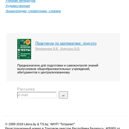
Учебная литература
Художественная
Энциклопедии, справочники, словари
Практикум по математике: подгото
Веременюк В.В., Кожушко В.В.
Предназначено для подготовки и самоконтроля знаний
выпускников общеобразовательных учреждений,
абитуриентов к централизованному
Рассылка
→
© 1999-2018 Litera.by & TS.by, ЧИУП "Тетралит".
Регистрационный номер в Торговом реестре Республики Беларусь: 405955 от