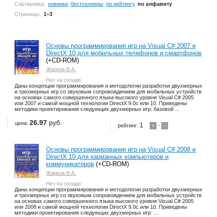
Сортировка:
новинки
,
бестселлеры
,
по рейтингу
,
по алфавиту
Страницы:
1−3
Основы программирования игр на Visual C# 2007 и
DirectX 10 для мобильных телефонов и смартфонов
(+CD-ROM)
Жарков В.А.
Нет на складе
Даны концепции программирования и методологии разработки двухмерных
и трехмерных игр со звуковым сопровождением для мобильных устройств
на основах самого совершенного языка высокого уровня Visual C# 2005
или 2007 и самой мощной технологии DirectX 9.0с или 10. Приведены
методики проектирования следующих двухмерных игр: базовой ...
26.97
руб.
цена:
1
рейтинг:
+
-
−
Основы программирования игр на Visual C# 2008 и
DirectX 10 для карманных компьютеров и
коммуникаторов
(+CD-ROM)
Жарков В.А.
Нет на складе
Даны концепции программирования и методологии разработки двухмерных
и трехмерных игр со звуковым сопровождением для мобильных устройств
на основах самого совершенного языка высокого уровня Visual C# 2005
или 2008 и самой мощной технологии DirectX 9.0c или 10. Приведены
методики проектирования следующих двухмерных игр: ...