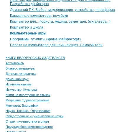
Разработка драйверов
Домашний ПК. Выбор, модернизация, устройство, периферия
Карманные компьютеры, ноутбуки
Компьютер для... (юриста, медика, секретаря, бухгалтера...)
Компьютер и школа
Компьютерные игры
Программы, утилиты (кроме Майкрософт)
Работа на компьютере для начинающих. Самоучители
КНИГИ БЕЛОРУССКИХ ИЗДАТЕЛЬСТВ
Автомобиль
Бизнес-литература
Детская литература
Домашний круг
Изучение языков
Искусство. Культура
Книги на иностранных языках
Медицина. Здравоохранение
Мемуары. Биографии
Наука. Техника. Образование
Общественные и гуманитарные науки
Отдых, путешествия и спорт
Приусадебное животноводство