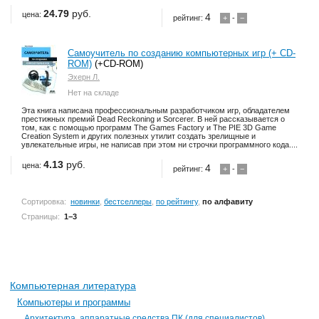
24.79
руб.
цена:
4
рейтинг:
+
-
−
Самоучитель по созданию компьютерных игр (+ CD-
ROM)
(+CD-ROM)
Эхерн Л.
Нет на складе
Эта книга написана профессиональным разработчиком игр, обладателем
престижных премий Dead Reckoning и Sorcerer. В ней рассказывается о
том, как с помощью программ The Games Factory и The PIE 3D Game
Creation System и других полезных утилит создать зрелищные и
увлекательные игры, не написав при этом ни строчки программного кода....
4.13
руб.
цена:
4
рейтинг:
+
-
−
Сортировка:
новинки
,
бестселлеры
,
по рейтингу
,
по алфавиту
Страницы:
1−3
Компьютерная литература
Компьютеры и программы
Архитектура, аппаратные средства ПК (для специалистов).