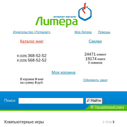
Издательство «Тетралит»
Моя Литера
Помощь
Каталог книг
Скидки
24471
клиент
368-52-52
8 (029)
19174
книги
568-52-52
8 (029)
0 новинок
Моя корзина
В корзине
0
книг
Оформить заказ
на сумму
0
руб.
Поиск
Найти
Расширенный поиск
Компьютерные игры
1−3 из
3